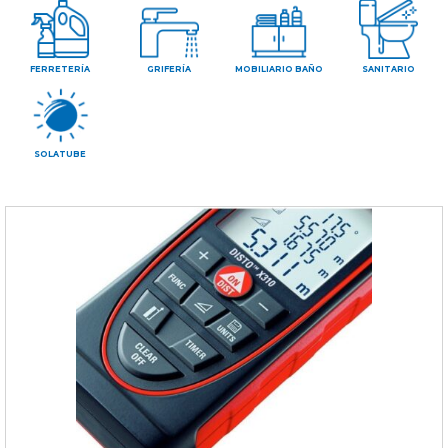
CONTAC
FERRETERÍA
GRIFERÍA
MOBILIARIO BAÑO
SANITARIO
SOLATUBE