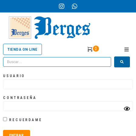
0
TIENDA ON·LINE
QUIENE
SERVICI
USUARIO
PRODUC
CONTRASEÑA
OBRAS
CATÁLO
RECUERDAME
BLOG