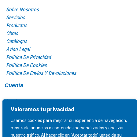
Sobre Nosotros
Servicios
Productos
Obras
Catálogos
Aviso Legal
Política De Privacidad
Política De Cookies
Política De Envíos Y Devoluciones
Cuenta
Log In
Mi Cuenta
Valoramos tu privacidad
Carro De La Compra
Usamos cookies para mejorar su experiencia de navegación,
mostrarle anuncios o contenidos personalizados y analizar
nuestro tráfico. Al hacer clic en “Aceptar todo” usted da su