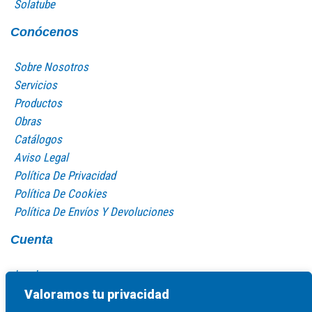
Solatube
Conócenos
Sobre Nosotros
Servicios
Productos
Obras
Catálogos
Aviso Legal
Política De Privacidad
Política De Cookies
Política De Envíos Y Devoluciones
Cuenta
Log In
Mi Cuenta
Valoramos tu privacidad
Carro De La Compra