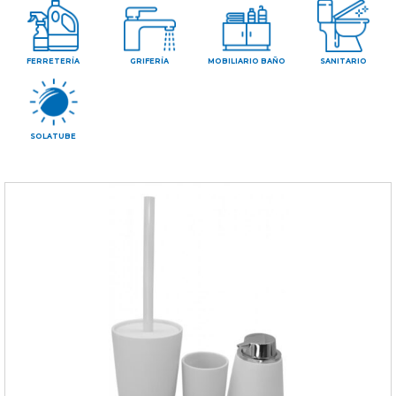
CONTAC
FERRETERÍA
GRIFERÍA
MOBILIARIO BAÑO
SANITARIO
SOLATUBE