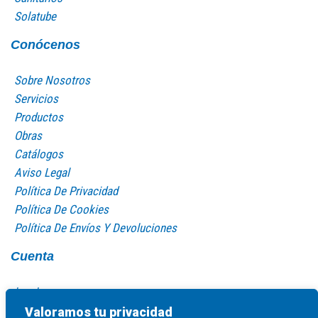
Solatube
Conócenos
Sobre Nosotros
Servicios
Productos
Obras
Catálogos
Aviso Legal
Política De Privacidad
Política De Cookies
Política De Envíos Y Devoluciones
Cuenta
Log In
Mi Cuenta
Valoramos tu privacidad