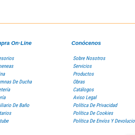
pra On·Line
Conócenos
sorios
Sobre Nosotros
meneas
Servicios
na
Productos
umnas De Ducha
Obras
etería
Catálogos
ría
Aviso Legal
liario De Baño
Política De Privacidad
tarios
Política De Cookies
tube
Política De Envíos Y Devoluci