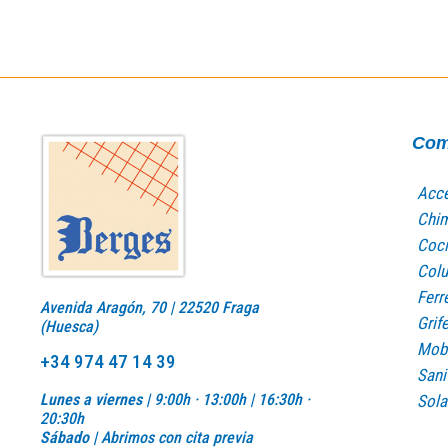
Com
Acce
Chi
Coci
Col
Ferr
Avenida Aragón, 70 | 22520 Fraga
Grife
(Huesca)
Mobi
+34 974 47 14 39
Sani
Lunes a viernes |
9:00h · 13:00h | 16:30h ·
Sola
20:30h
Sábado |
Abrimos con cita previa