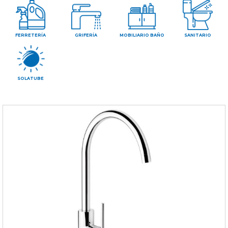
CONTAC
FERRETERÍA
GRIFERÍA
MOBILIARIO BAÑO
SANITARIO
SOLATUBE