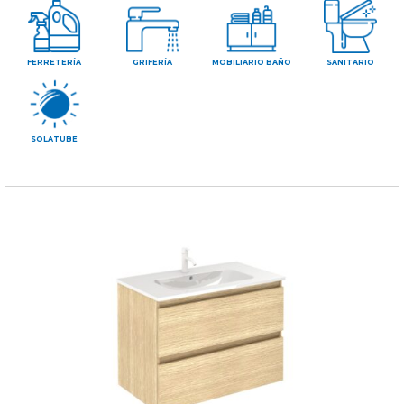
CONTAC
FERRETERÍA
GRIFERÍA
MOBILIARIO BAÑO
SANITARIO
SOLATUBE