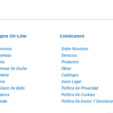
pra On·Line
Conócenos
sorios
Sobre Nosotros
meneas
Servicios
na
Productos
umnas De Ducha
Obras
etería
Catálogos
ría
Aviso Legal
liario De Baño
Política De Privacidad
tarios
Política De Cookies
tube
Política De Envíos Y Devoluci