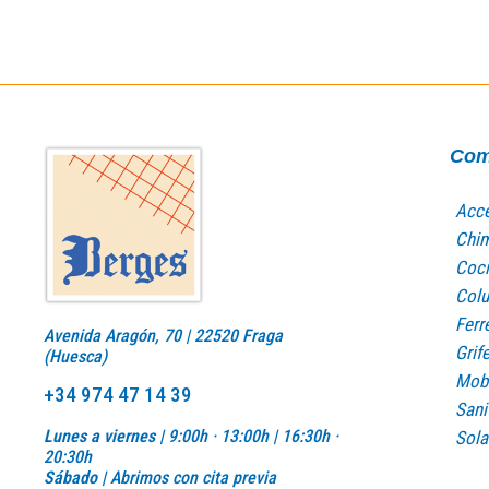
Com
Acce
Chi
Coci
Col
Ferr
Avenida Aragón, 70 | 22520 Fraga
Grife
(Huesca)
Mobi
+34 974 47 14 39
Sani
Lunes a viernes |
9:00h · 13:00h | 16:30h ·
Sola
20:30h
Sábado |
Abrimos con cita previa