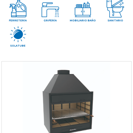
CONTAC
FERRETERÍA
GRIFERÍA
MOBILIARIO BAÑO
SANITARIO
SOLATUBE