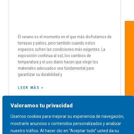
Cómo elegir materiales para
terrazas y patios expuestos al sol
El verano es el momento en el que más disfrutamos de
terrazas y patios, pero también cuando estos
espacios sufren las condiciones más exigentes. La
exposición continua al sol, los cambios de
temperatura y el uso diario hacen que elegir los
materiales adecuados sea fundamental para
garantizar su durabilidad y
LEER MÁS »
JULIO 29, 2026
Valoramos tu privacidad
Usamos cookies para mejorar su experiencia de navegación,
mostrarle anuncios o contenidos personalizados y analizar
nuestro tráfico. Al hacer clic en “Aceptar todo” usted da su