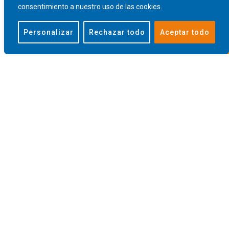
consentimiento a nuestro uso de las cookies.
Personalizar
Rechazar todo
Aceptar todo
Cómo elegir las mejores
herramientas de ferretería en Fraga
Cuando se trata de bricolaje, reformas o trabajos
profesionales, elegir las herramientas adecuadas es
una decisión fundamental. En Fraga, contar con una
ferretería especializada como Berges (entre otras